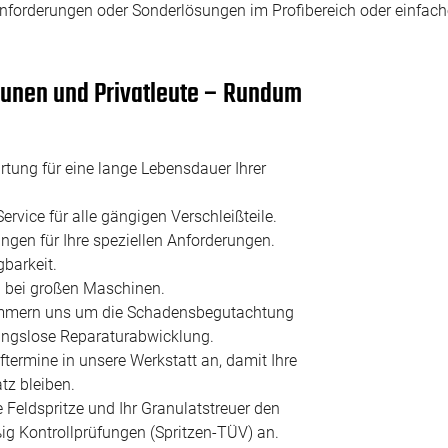
forderungen oder Sonderlösungen im Profibereich oder einfache,
munen und Privatleute – Rundum
ung für eine lange Lebensdauer Ihrer
ervice für alle gängigen Verschleißteile.
ngen für Ihre speziellen Anforderungen.
gbarkeit.
ch bei großen Maschinen.
mmern uns um die Schadensbegutachtung
bungslose Reparaturabwicklung.
termine in unsere Werkstatt an, damit Ihre
tz bleiben.
e Feldspritze und Ihr Granulatstreuer den
ig Kontrollprüfungen (Spritzen-TÜV) an.